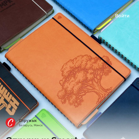
Войти
Спружык
Беларусь, Минск